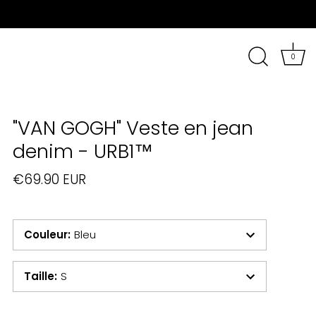
0
"VAN GOGH" Veste en jean
denim - URB1™
€69.90 EUR
Couleur
:
Bleu
Taille
:
S