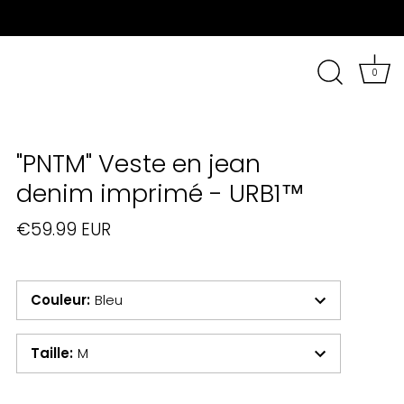
0
"PNTM" Veste en jean
denim imprimé - URB1™
€59.99 EUR
Couleur
:
Bleu
Taille
:
M