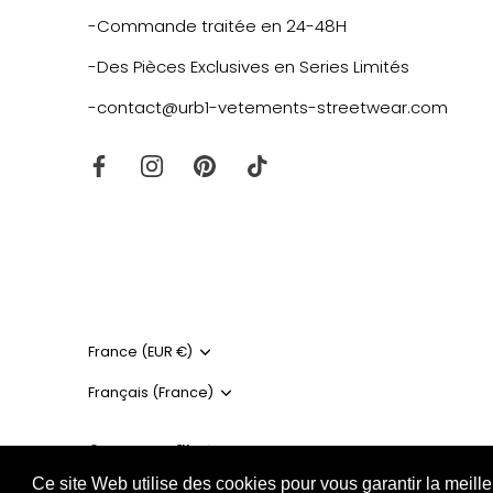
-Commande traitée en 24-48H
-Des Pièces Exclusives en Series Limités
-contact@urb1-vetements-streetwear.com
Monnaie
France (EUR €)
Langue
Français (France)
© 2026
URB1™ Vêtements Streetwear
.
Ce site Web utilise des cookies pour vous garantir la meille