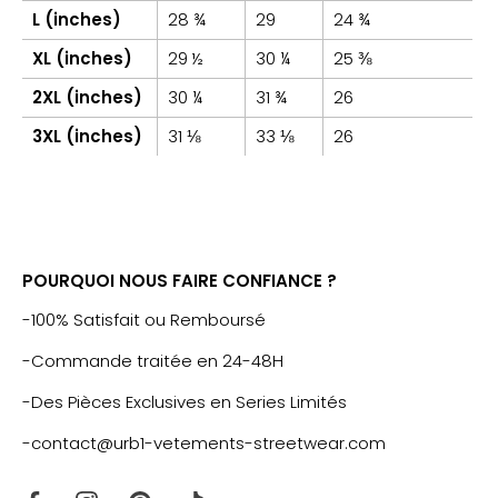
L (inches)
28 ¾
29
24 ¾
XL (inches)
29 ½
30 ¼
25 ⅜
2XL (inches)
30 ¼
31 ¾
26
3XL (inches)
31 ⅛
33 ⅛
26
POURQUOI NOUS FAIRE CONFIANCE ?
-100% Satisfait ou Remboursé
-Commande traitée en 24-48H
-Des Pièces Exclusives en Series Limités
-contact@urb1-vetements-streetwear.com