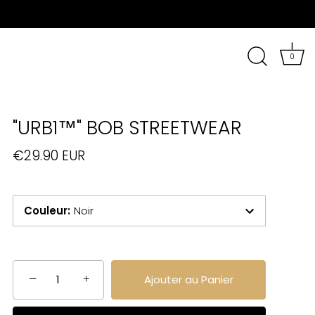
0
"URB1™" BOB STREETWEAR
€29.90 EUR
Couleur
:
Noir
−
+
Ajouter au Panier