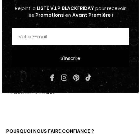
-Casquette Baseball Streetwear Noir
Rejoint la
LISTE V.I.P BLACKFRIDAY
pour recevoir
"FLAME"
les
Promotions
en
Avant Première
!
-Taille Unique Réglable
S'inscrire
COMPOSITION & ENTRETIEN
-Coton, Polyester
-Lavable en Machine
POURQUOI NOUS FAIRE CONFIANCE ?