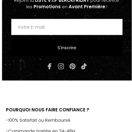
Rejoint la
LISTE V.I.P BLACKFRIDAY
pour recevoir
"TRAVI$ SCOTT"
les
Promotions
en
Avant Première
!
-Taille Unique, Réglable
COMPOSITION & ENTRETIEN
S'inscrire
-Coton, Polyester
-Lavable à la main
POURQUOI NOUS FAIRE CONFIANCE ?
-100% Satisfait ou Remboursé
-Commande traitée en 24-48H