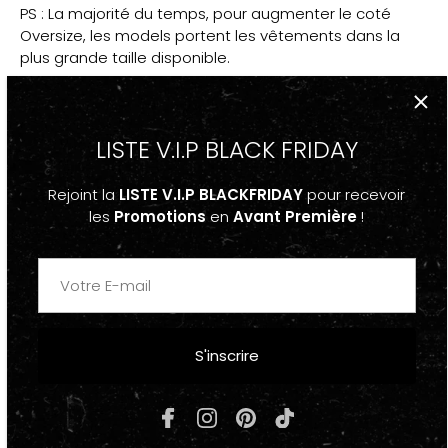
PS : La majorité du temps, pour augmenter le coté
Oversize, les models portent les vêtements dans la
plus grande taille disponible.
PPS: Si tu as un doute, réfère-toi au guide des taille
LISTE V.I.P BLACK FRIDAY
DESCRIPTION
Rejoint la
LISTE V.I.P BLACKFRIDAY
pour recevoir
les
Promotions
en
Avant Première
!
-Sweatshirt Hoodie à capuche Tie and Dye Délavé
Streetwear Violet, Blanc
"TIE AND DYE" RE'HTRELT
-2 poches latérales
S'inscrire
-Élastique de maintient à la taille et aux poignets
-Pour Homme et Femme