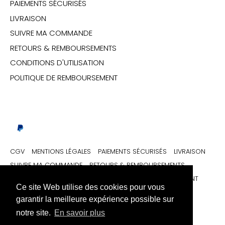
PAIEMENTS SÉCURISÉS
LIVRAISON
SUIVRE MA COMMANDE
RETOURS & REMBOURSEMENTS
CONDITIONS D'UTILISATION
POLITIQUE DE REMBOURSEMENT
CGV
MENTIONS LÉGALES
PAIEMENTS SÉCURISÉS
LIVRAISON
SUIVRE MA COMMANDE
RETOURS & REMBOURSEMENTS
CONDITIONS D'UTILISATION
POLITIQUE DE REMBOURSEMENT
Ce site Web utilise des cookies pour vous
garantir la meilleure expérience possible sur
Monnaie
Langue
France (EUR €)
Français (France)
notre site.
En savoir plus