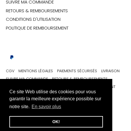
SUIVRE MA COMMANDE
RETOURS & REMBOURSEMENTS
CONDITIONS D'UTILISATION
POLITIQUE DE REMBOURSEMENT
CGV
MENTIONS LÉGALES
PAIEMENTS SÉCURISÉS
LIVRAISON
SUIVRE MA COMMANDE
RETOURS & REMBOURSEMENTS
CONDITIONS D'UTILISATION
POLITIQUE DE REMBOURSEMENT
Ce site Web utilise des cookies pour vous
garantir la meilleure expérience possible sur
Monnaie
Langue
France (EUR €)
Français (France)
notre site.
En savoir plus
© 2026
URB1™ Vêtements Streetwear
.
OK!