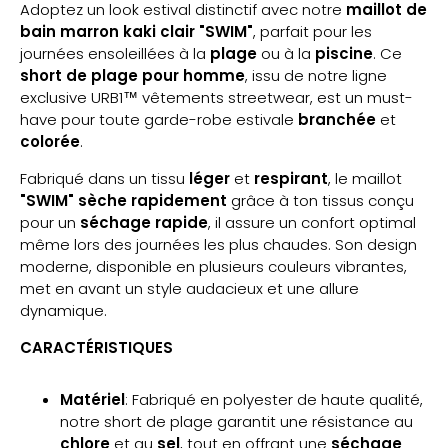
Adoptez un look estival distinctif avec notre
maillot de
bain
marron kaki clair "SWIM"
, parfait pour les
journées ensoleillées à la
plage
ou à la
piscine
. Ce
short de plage pour homme
, issu de notre ligne
exclusive URB1™ vêtements streetwear, est un must-
have pour toute garde-robe estivale
branchée
et
colorée
.
Fabriqué dans un tissu
léger
et
respirant
, le maillot
"SWIM" sèche rapidement
grâce à ton tissus conçu
pour un
séchage rapide
, il assure un confort optimal
même lors des journées les plus chaudes. Son design
moderne, disponible en plusieurs couleurs vibrantes,
met en avant un style audacieux et une allure
dynamique.
CARACTÉRISTIQUES
Matériel
: Fabriqué en polyester de haute qualité,
notre short de plage garantit une résistance au
chlore
et au
sel
, tout en offrant une
séchage