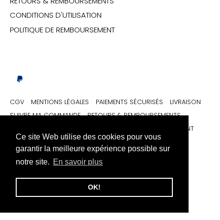
RETOURS & REMBOURSEMENTS
CONDITIONS D'UTILISATION
POLITIQUE DE REMBOURSEMENT
CGV
MENTIONS LÉGALES
PAIEMENTS SÉCURISÉS
LIVRAISON
SUIVRE MA COMMANDE
RETOURS & REMBOURSEMENTS
CONDITIONS D'UTILISATION
POLITIQUE DE REMBOURSEMENT
Ce site Web utilise des cookies pour vous
garantir la meilleure expérience possible sur
Monnaie
Langue
France (EUR €)
Français (France)
notre site.
En savoir plus
© 2026
URB1™ Vêtements Streetwear
.
OK!