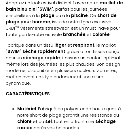
Adoptez un look estival distinctif avec notre
maillot de
bain bleu ciel "SWIM"
, parfait pour les journées
ensoleillées à la
plage
ou à la
piscine
. Ce
short de
plage pour homme
, issu de notre ligne exclusive
URB1™ vêtements streetwear, est un must-have pour
toute garde-robe estivale
branchée
et
colorée
.
Fabriqué dans un tissu
léger
et
respirant
, le maillot
"SWIM" sèche rapidement
grâce à ton tissus conçu
pour un
séchage rapide
, il assure un confort optimal
même lors des journées les plus chaudes. Son design
moderne, disponible en plusieurs couleurs vibrantes,
met en avant un style audacieux et une allure
dynamique.
CARACTÉRISTIQUES
Matériel
: Fabriqué en polyester de haute qualité,
notre short de plage garantit une résistance au
chlore
et au
sel
, tout en offrant une
séchage
rapide
après vos baignades.