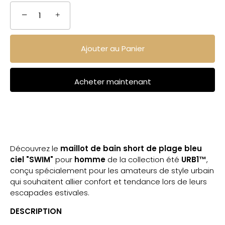
−
+
Ajouter au Panier
Acheter maintenant
Découvrez le
maillot de bain short de plage bleu
ciel "SWIM"
pour
homme
de la collection été
URB1™
,
conçu spécialement pour les amateurs de style urbain
qui souhaitent allier confort et tendance lors de leurs
escapades estivales.
DESCRIPTION