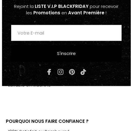
Rejoint la
LISTE V.I.P BLACKFRIDAY
pour recevoir
"HGUL + BAG"
les
Promotions
en
Avant Première
!
-Unisexe
-Disponible en plusieurs coloris
COMPOSITION & ENTRETIEN
S'inscrire
-Synthétique
-Lavable en Machine
POURQUOI NOUS FAIRE CONFIANCE ?