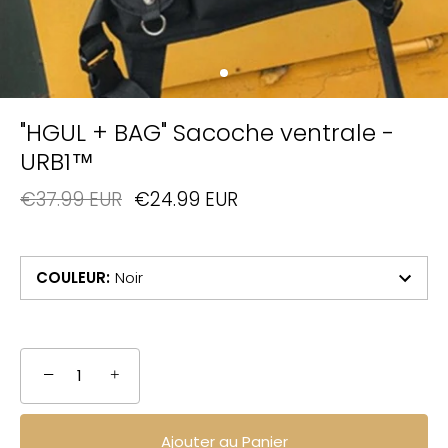
"HGUL + BAG" Sacoche ventrale -
URB1™
€37.99 EUR
€24.99 EUR
COULEUR
:
Noir
−
+
Ajouter au Panier