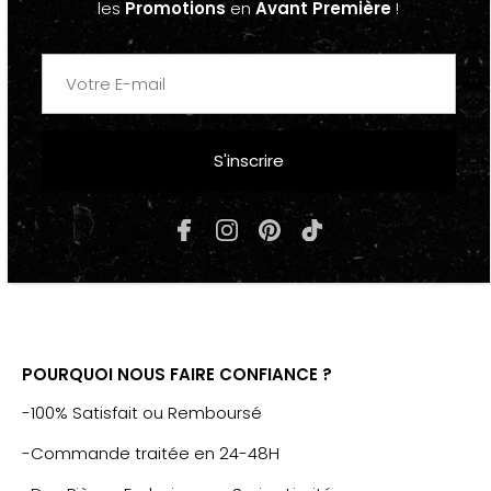
les
Promotions
en
Avant Première
!
• Grande poche intérieure pour ordinateur portable 15 "
• Poche frontale avec fermeture éclair et logo
Champion brodé avec compartiment de rangement
(une poche avec fermeture éclair, 2 poches pour
téléphone portable et passeport et 3 étuis à stylos).
• Poignée supérieure
S'inscrire
• Fermeture éclair avec 2 curseurs sur le haut
• Dos rembourré avec logo Champion
• Poignées rembourrées en polyester et logo
Champion sur la poignée gauche
POURQUOI NOUS FAIRE CONFIANCE ?
-100% Satisfait ou Remboursé
-Commande traitée en 24-48H