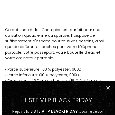
Ce petit sac à dos Champion est parfait pour une
utilisation quotidienne ou sportive. Il dispose de
suffisamment d'espace pour tous vos besoins, ainsi
que de différentes poches pour votre téléphone
portable, votre passeport, votre bouteille d'eau et
votre ordinateur portable.
• Partie supérieure: 100 % polyester, 600D
• Partie inférieure: 100 % polyester, 900D
• Dimensions: 45,7 cm de hauteur (18 "), 29,2 cm de
largeur (11½ "), 15,9 cm de profondeur (6¼ ")
• Poids du produit: 464 g (1,02 lb)
• Capacité: 21 L (5,5 gallons)
LISTE V.I.P BLACK FRIDAY
• Poids maximum: 15 kg (33 lb)
• Résistant à l'eau
Rejoint la
LISTE V.I.P BLACKFRIDAY
pour recevoir
• 2 poches latérales pour bouteilles d'eau