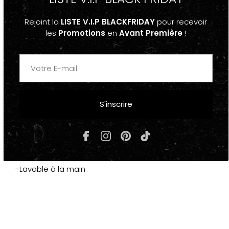
"RECORD"
Rejoint la
LISTE V.I.P BLACKFRIDAY
pour recevoir
les
Promotions
en
Avant Première
!
-Taille Unique Adulte (54-60cm)
-un style unique, fashion, tendance
-Pour Homme et pour Femme
S'inscrire
COMPOSITION & ENTRETIEN
-Coton, Polyester, Velour
côtelé
-Lavable à la main