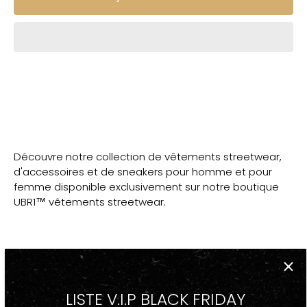
Découvre notre collection de vêtements streetwear,
d'accessoires et de sneakers pour homme et pour
femme disponible exclusivement sur notre boutique
UBR1™ vêtements streetwear.
DESCRIPTION
LISTE V.I.P BLACK FRIDAY
-Casquette Baseball snapback brodée Streetwear