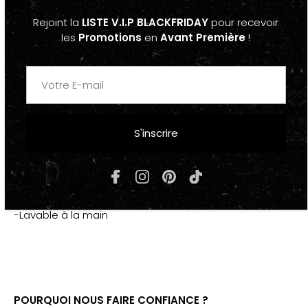
Beige Noir
Rejoint la
LISTE V.I.P BLACKFRIDAY
pour recevoir
"PURP"
les
Promotions
en
Avant Première
!
-Taille unique, Réglable
-Fashion, Tendance
S'inscrire
COMPOSITION & ENTRETIEN
-Coton Polyester
-Lavable à la main
POURQUOI NOUS FAIRE CONFIANCE ?