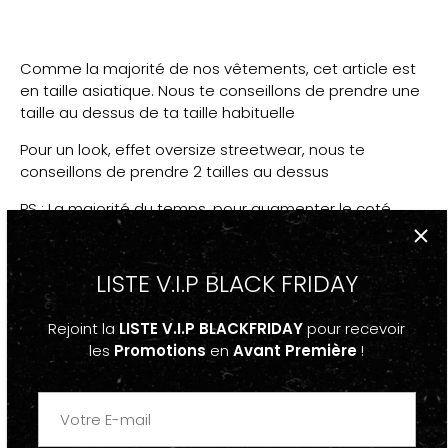
Comme la majorité de nos vêtements, cet article est
en taille asiatique. Nous te conseillons de prendre une
taille au dessus de ta taille habituelle
Pour un look, effet oversize streetwear, nous te
conseillons de prendre 2 tailles au dessus
PS : La majorité du temps, pour augmenter le coté
Oversize, les models portent les vêtements dans la
plus grande taille disponible.
LISTE V.I.P BLACK FRIDAY
PPS: Si tu as un doute, réfère-toi au guide des taille
Rejoint la
LISTE V.I.P BLACKFRIDAY
pour recevoir
les
Promotions
en
Avant Première
!
D
ESCRIPTION
-Sweat-shirt Hoodie Large Oversize Vintage Imprimé