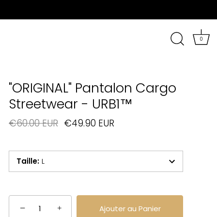
0
"ORIGINAL" Pantalon Cargo
Streetwear - URB1™
€60.00 EUR
€49.90 EUR
Taille
:
L
−
+
Ajouter au Panier