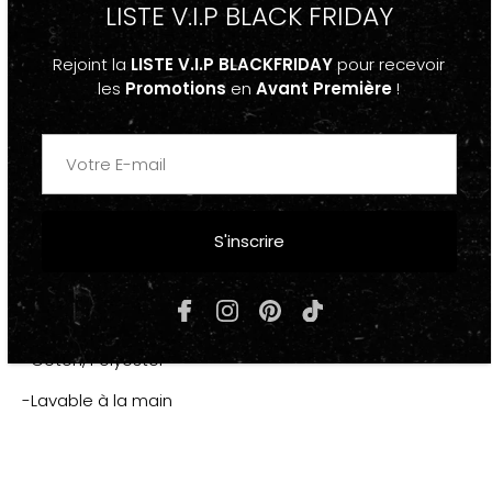
LISTE V.I.P BLACK FRIDAY
-Casquette Baseball Snapback Brodée Blanche
"NOPE"
Rejoint la
LISTE V.I.P BLACKFRIDAY
pour recevoir
les
Promotions
en
Avant Première
!
-Autres Couleurs disponible : Noir, Blanc, Rouge, Rose,
Beige, Bleu Ciel
-Taille Unique, Réglable
-Homme, Femme, Unisexe
S'inscrire
COMPOSITION & ENTRETIEN
-Coton, Polyester
-Lavable à la main