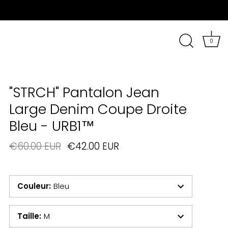
0
"STRCH" Pantalon Jean
Large Denim Coupe Droite
Bleu - URB1™
€60.00 EUR
€42.00 EUR
Couleur
:
Bleu
Taille
:
M