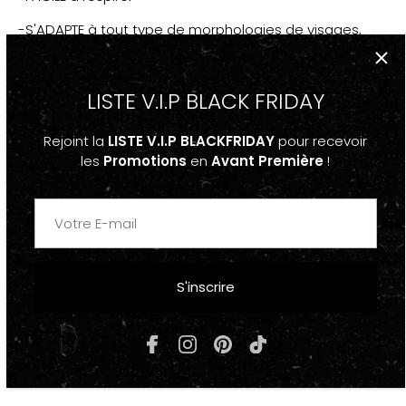
-S'ADAPTE à tout type de morphologies de visages,
RÉGLABLE
-Masque
réutilisable
À FILTRES papier PM2.5
LISTE V.I.P BLACK FRIDAY
-"MASQ" PLUMES
Rejoint la
LISTE V.I.P BLACKFRIDAY
pour recevoir
-Motifs imprimé Streetwear
les
Promotions
en
Avant Première
!
-À Noter : Il est recommander d'en avoir plusieurs
afin
d'alterner pour les laver
-UNISEXE
S'inscrire
! Le masques est livré avec 2 filtres de rechange !
COMPOSITION & ENTRETIEN