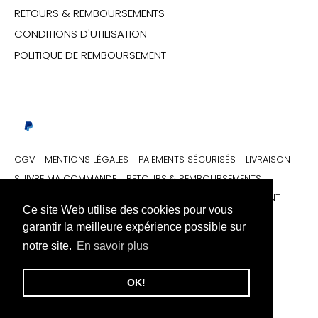
RETOURS & REMBOURSEMENTS
CONDITIONS D'UTILISATION
POLITIQUE DE REMBOURSEMENT
CGV
MENTIONS LÉGALES
PAIEMENTS SÉCURISÉS
LIVRAISON
SUIVRE MA COMMANDE
RETOURS & REMBOURSEMENTS
CONDITIONS D'UTILISATION
POLITIQUE DE REMBOURSEMENT
Ce site Web utilise des cookies pour vous
garantir la meilleure expérience possible sur
Monnaie
Langue
France (EUR €)
Français (France)
notre site.
En savoir plus
© 2026
URB1™ Vêtements Streetwear
.
OK!