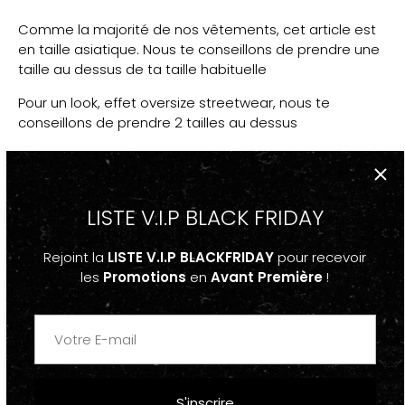
Comme la majorité de nos vêtements, cet article est
en taille asiatique. Nous te conseillons de prendre une
taille au dessus de ta taille habituelle
Pour un look, effet oversize streetwear, nous te
conseillons de prendre 2 tailles au dessus
PS : La majorité du temps, pour augmenter le coté
Oversize, les models portent les vêtements dans la
plus grande taille disponible.
LISTE V.I.P BLACK FRIDAY
PPS: Si tu as un doute, réfère-toi au guide des taille
Rejoint la
LISTE V.I.P BLACKFRIDAY
pour recevoir
les
Promotions
en
Avant Première
!
D
ESCRIPTION
-Sweatshirt Hoodie à capuche Imprimé Oversize Beige
"HONEY"
S'inscrire