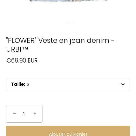
"FLOWER" Veste en jean denim -
URB1™
€69.90 EUR
Taille
:
S
−
+
Ajouter au Panier