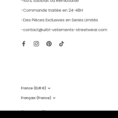
-100% Satisfait ou Remboursé
-Commande traitée en 24-48H
-Des Pièces Exclusives en Series Limités
-contact@urb1-vetements-streetwear.com
Monnaie
France (EUR €)
Langue
Français (France)
© 2026
URB1™ Vêtements Streetwear
.