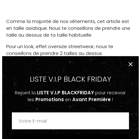
Comme la majorité de nos vêtements, cet article est
en taille asiatique. Nous te conseillons de prendre une
taille au dessus de ta taille habituelle
Pour un look, effet oversize streetwear, nous te
conseillons de prendre 2 tailles au dessus
PS : La majorité du temps, pour augmenter le coté
Oversize, les models portent les vêtements dans la
LISTE V.I.P BLACK FRIDAY
plus grande taille disponible.
PPS: Si tu as un doute, réfère-toi au guide des taille
Rejoint la
LISTE V.I.P BLACKFRIDAY
pour recevoir
les
Promotions
en
Avant Première
!
DESCRIPTION
-T-shirt
Basique Couleur Uni Rouge