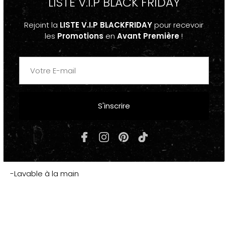
LISTE V.I.P BLACK FRIDAY
denim
-Brodée
Rejoint la
LISTE V.I.P BLACKFRIDAY
pour recevoir
les
Promotions
en
Avant Première
!
"LIVING"
-Taille unique Réglable
S'inscrire
COMPOSITION & ENTRETIEN
-Coton, Polyester
-Lavable à la main