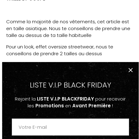
Comme la majorité de nos vêtements, cet article est
en taille asiatique. Nous te conseillons de prendre une
taille au dessus de ta taille habituelle
Pour un look, effet oversize streetwear, nous te
conseillons de prendre 2 tailles au dessus
PS : La majorité du temps, pour augmenter le coté
Oversize, les models portent les vêtements dans la
plus grande taille disponible.
LISTE V.I.P BLACK FRIDAY
PPS: Si tu as un doute, réfère-toi au guide des taille
Rejoint la
LISTE V.I.P BLACKFRIDAY
pour recevoir
les
Promotions
en
Avant Première
!
DESCRIPTION
-Veste
Veste Bomber Militaire
Streetwear